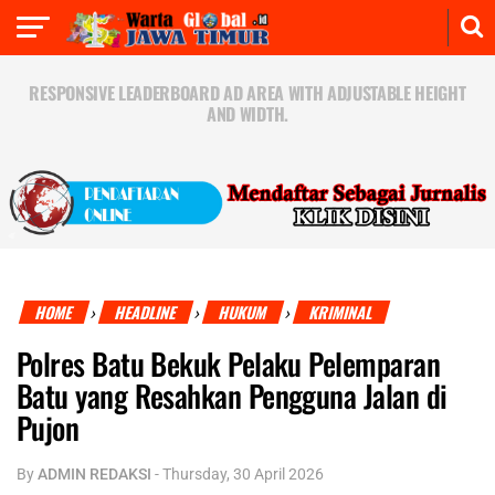
RESPONSIVE LEADERBOARD AD AREA WITH ADJUSTABLE HEIGHT
AND WIDTH.
HOME
HEADLINE
HUKUM
KRIMINAL
›
›
›
Polres Batu Bekuk Pelaku Pelemparan
Batu yang Resahkan Pengguna Jalan di
Pujon
By
ADMIN REDAKSI
-
Thursday, 30 April 2026