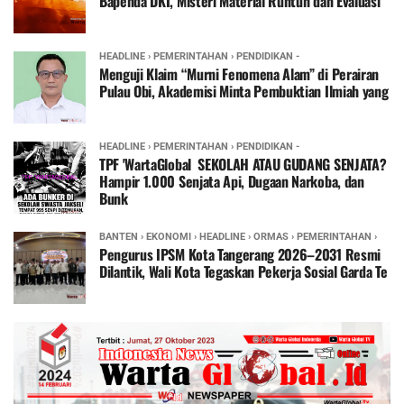
Bapenda DKI, Misteri Material Runtuh dan Evaluasi
HEADLINE › PEMERINTAHAN › PENDIDIKAN -
Menguji Klaim “Murni Fenomena Alam” di Perairan
Pulau Obi, Akademisi Minta Pembuktian Ilmiah yang
HEADLINE › PEMERINTAHAN › PENDIDIKAN -
TPF 'WartaGlobal SEKOLAH ATAU GUDANG SENJATA?
Hampir 1.000 Senjata Api, Dugaan Narkoba, dan
Bunk
BANTEN › EKONOMI › HEADLINE › ORMAS › PEMERINTAHAN ›
TANGERANG -
Pengurus IPSM Kota Tangerang 2026–2031 Resmi
Dilantik, Wali Kota Tegaskan Pekerja Sosial Garda Te