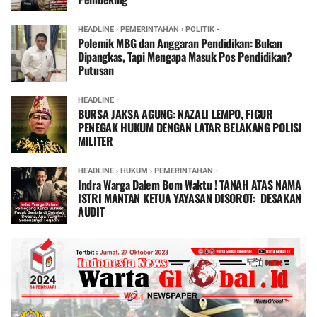
HEADLINE › PEMERINTAHAN › POLITIK -
Polemik MBG dan Anggaran Pendidikan: Bukan
Dipangkas, Tapi Mengapa Masuk Pos Pendidikan?
Putusan
HEADLINE -
BURSA JAKSA AGUNG: NAZALI LEMPO, FIGUR
PENEGAK HUKUM DENGAN LATAR BELAKANG POLISI
MILITER
HEADLINE › HUKUM › PEMERINTAHAN -
Indra Warga Dalem Bom Waktu ! TANAH ATAS NAMA
ISTRI MANTAN KETUA YAYASAN DISOROT: DESAKAN
AUDIT