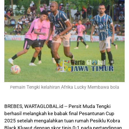
emain Tengki kelahiran Afrika Lucky Membawa bola
P
BREBES, WARTAGLOBAL.id -- Persit Muda Tengki
berhasil melangkah ke babak final Pesantunan Cup
2025 setelah mengalahkan tuan rumah Pesiklu Kobra
Black Kluwut dengan skor tipis 0-1 pada pertandingan