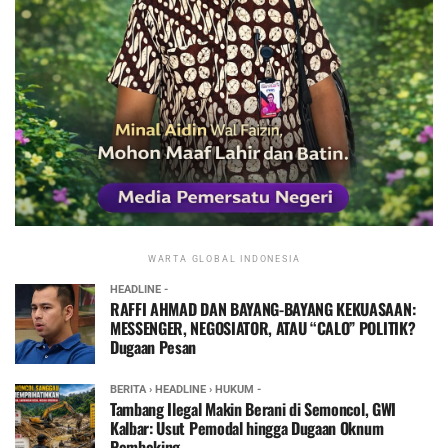
WARTA GLOBAL INDONESIA
HEADLINE -
RAFFI AHMAD DAN BAYANG-BAYANG KEKUASAAN:
MESSENGER, NEGOSIATOR, ATAU “CALO” POLITIK?
Dugaan Pesan
BERITA › HEADLINE › HUKUM -
Tambang Ilegal Makin Berani di Semoncol, GWI
Kalbar: Usut Pemodal hingga Dugaan Oknum
Pembeking