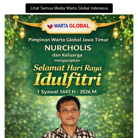
Lihat Semua Media Warta Global Indonesia